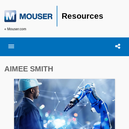
Resources
« Mouser.com
Toggle menubar
Open searc
Shar
AIMEE SMITH